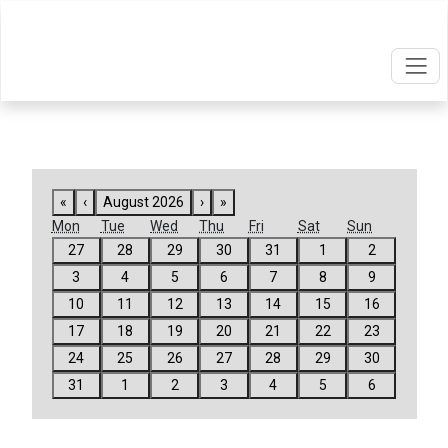
«
‹
August 2026
›
»
Mon
Tue
Wed
Thu
Fri
Sat
Sun
27
28
29
30
31
1
2
3
4
5
6
7
8
9
10
11
12
13
14
15
16
17
18
19
20
21
22
23
24
25
26
27
28
29
30
31
1
2
3
4
5
6